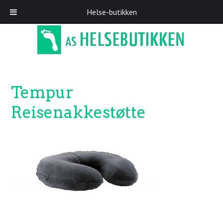
Helse-butikken
Skip
to
main
content
Tempur
Reisenakkestøtte