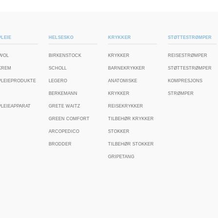
LEIE
HELSESKO
KRYKKER
STØTTESTRØMPER
WOL
BIRKENSTOCK
KRYKKER
REISESTRØMPER
KREM
SCHOLL
BARNEKRYKKER
STØTTESTRØMPER
PLEIEPRODUKTE
LEGERO
ANATOMISKE
KOMPRESJONS
BERKEMANN
KRYKKER
STRØMPER
LEIEAPPARAT
GRETE WAITZ
REISEKRYKKER
GREEN COMFORT
TILBEHØR KRYKKER
ARCOPEDICO
STOKKER
BRODDER
TILBEHØR STOKKER
GRIPETANG