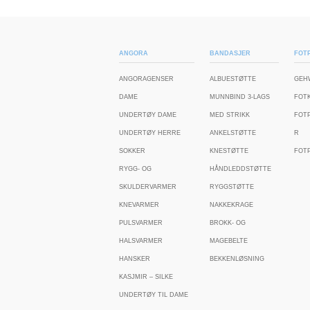
ANGORA
BANDASJER
FOTP
ANGORAGENSER
ALBUESTØTTE
GEH
DAME
MUNNBIND 3-LAGS
FOT
UNDERTØY DAME
MED STRIKK
FOT
UNDERTØY HERRE
ANKELSTØTTE
R
SOKKER
KNESTØTTE
FOTP
RYGG- OG
HÅNDLEDDSTØTTE
SKULDERVARMER
RYGGSTØTTE
KNEVARMER
NAKKEKRAGE
PULSVARMER
BROKK- OG
HALSVARMER
MAGEBELTE
HANSKER
BEKKENLØSNING
KASJMIR – SILKE
UNDERTØY TIL DAME