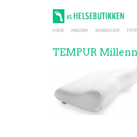
Skip
to
main
content
Skip to content
HJEM
ANGORA
BANDASJER
FOTP
Menu
TEMPUR Millenn