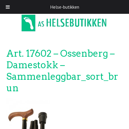
Helse-butikken
Skip
to
main
content
Art. 17602 – Ossenberg –
Damestokk –
Sammenleggbar_sort_br
un