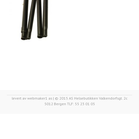
levert av webmaker1 as | © 2015 AS Helsebutikken Valkendorfsgt. 2c
5012 Bergen TLF: 55 23 01 05