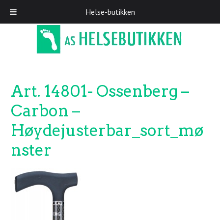
Helse-butikken
Skip
to
main
content
Art. 14801- Ossenberg –
Carbon –
Høydejusterbar_sort_mø
nster