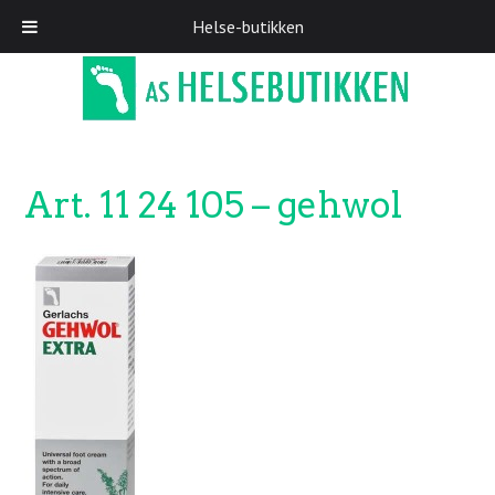
Helse-butikken
Skip
to
main
content
Art. 11 24 105 – gehwol