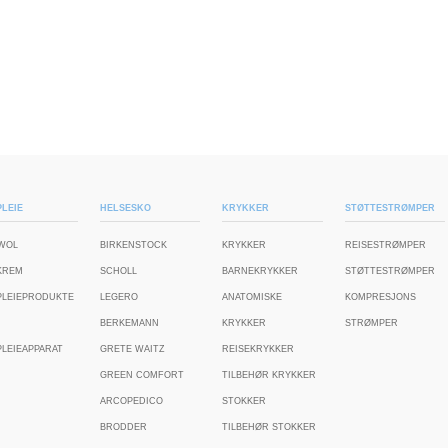
LEIE
HELSESKO
KRYKKER
STØTTESTRØMPER
WOL
BIRKENSTOCK
KRYKKER
REISESTRØMPER
KREM
SCHOLL
BARNEKRYKKER
STØTTESTRØMPER
PLEIEPRODUKTE
LEGERO
ANATOMISKE
KOMPRESJONS
BERKEMANN
KRYKKER
STRØMPER
LEIEAPPARAT
GRETE WAITZ
REISEKRYKKER
GREEN COMFORT
TILBEHØR KRYKKER
ARCOPEDICO
STOKKER
BRODDER
TILBEHØR STOKKER