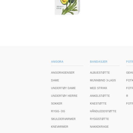
ANGORA
BANDASJER
FOTP
ANGORAGENSER
ALBUESTØTTE
GEH
DAME
MUNNBIND 3-LAGS
FOT
UNDERTØY DAME
MED STRIKK
FOT
UNDERTØY HERRE
ANKELSTØTTE
R
SOKKER
KNESTØTTE
FOTP
RYGG- OG
HÅNDLEDDSTØTTE
SKULDERVARMER
RYGGSTØTTE
KNEVARMER
NAKKEKRAGE