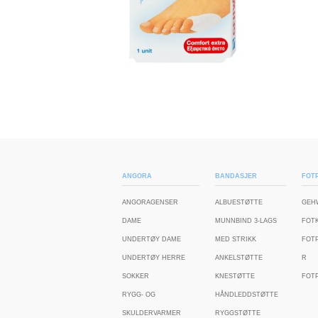
ANGORA
BANDASJER
FOTP
ANGORAGENSER
ALBUESTØTTE
GEH
DAME
MUNNBIND 3-LAGS
FOT
UNDERTØY DAME
MED STRIKK
FOT
UNDERTØY HERRE
ANKELSTØTTE
R
SOKKER
KNESTØTTE
FOTP
RYGG- OG
HÅNDLEDDSTØTTE
SKULDERVARMER
RYGGSTØTTE