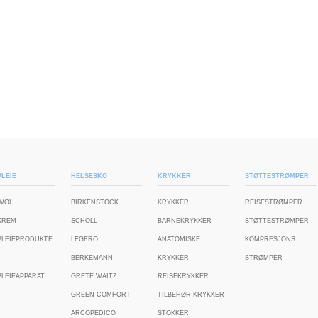
LEIE
HELSESKO
KRYKKER
STØTTESTRØMPER
WOL
BIRKENSTOCK
KRYKKER
REISESTRØMPER
KREM
SCHOLL
BARNEKRYKKER
STØTTESTRØMPER
PLEIEPRODUKTE
LEGERO
ANATOMISKE
KOMPRESJONS
BERKEMANN
KRYKKER
STRØMPER
LEIEAPPARAT
GRETE WAITZ
REISEKRYKKER
GREEN COMFORT
TILBEHØR KRYKKER
ARCOPEDICO
STOKKER