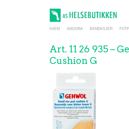
Skip
to
main
content
Skip to content
HJEM
ANGORA
BANDASJER
FOTP
Menu
Art. 11 26 935 – 
Cushion G