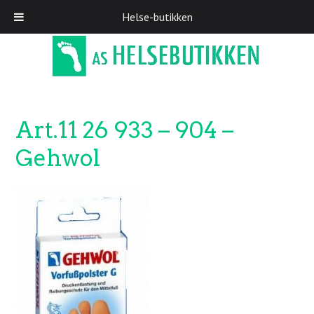
Helse-butikken
Skip
to
main
content
Art.11 26 933 – 904 –
Gehwol