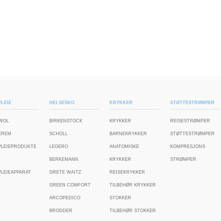
LEIE
HELSESKO
KRYKKER
STØTTESTRØMPER
WOL
BIRKENSTOCK
KRYKKER
REISESTRØMPER
KREM
SCHOLL
BARNEKRYKKER
STØTTESTRØMPER
PLEIEPRODUKTE
LEGERO
ANATOMISKE
KOMPRESJONS
BERKEMANN
KRYKKER
STRØMPER
LEIEAPPARAT
GRETE WAITZ
REISEKRYKKER
GREEN COMFORT
TILBEHØR KRYKKER
ARCOPEDICO
STOKKER
BRODDER
TILBEHØR STOKKER