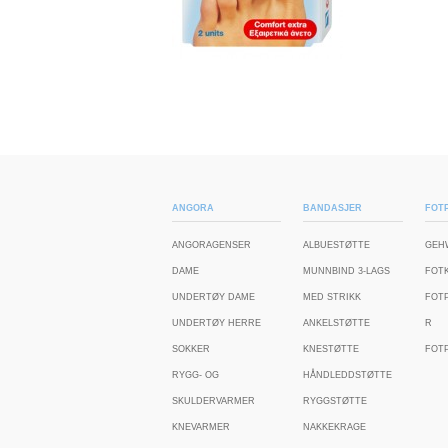
ANGORA
BANDASJER
FOTP
ANGORAGENSER
ALBUESTØTTE
GEH
DAME
MUNNBIND 3-LAGS
FOT
UNDERTØY DAME
MED STRIKK
FOT
UNDERTØY HERRE
ANKELSTØTTE
R
SOKKER
KNESTØTTE
FOTP
RYGG- OG
HÅNDLEDDSTØTTE
SKULDERVARMER
RYGGSTØTTE
KNEVARMER
NAKKEKRAGE