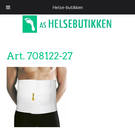
Helse-butikken
Skip
to
main
content
Art. 708122-27