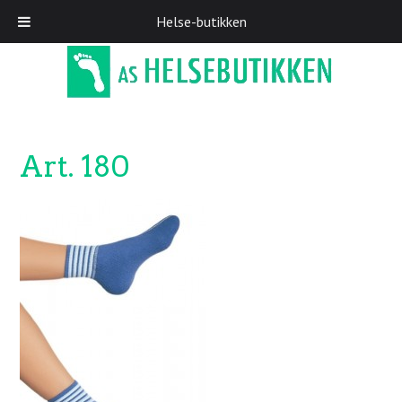
Helse-butikken
Skip
to
main
content
Art. 180